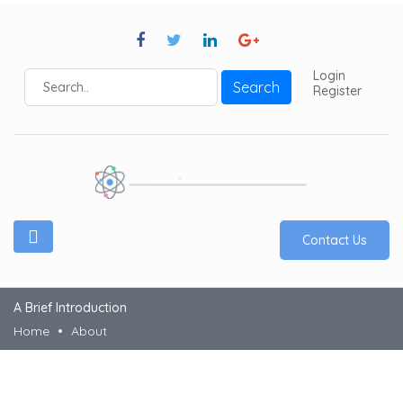
Login
Search
Register
Contact Us
A Brief Introduction
Home
About